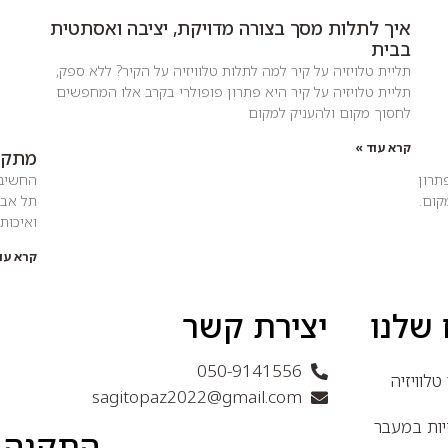
איך לתלות מסך בצורה מדויקת, יציבה ואסתטית
בבית
תליית טלויזיה על קיר למה לתלות טלוויזיה על הקיר? ללא ספק,
תליית טלויזיה על קיר היא פתרון פופולרי בקרב אלו המחפשים
לחסוך מקום ולהעניק למקום
קרא עוד »
מתקין
תרון
החשיבו
קום.
תל אבי
ואיכותי
קרא עוד
 שלנו
יצירת קשר
050-9141556
לוויזיה
sagitopaz2022@gmail.com
יות במעבר
התקנה